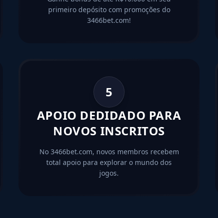
primeiro depósito com promoções do
3466bet.com!
5
APOIO DEDIDADO PARA
NOVOS INSCRITOS
No 3466bet.com, novos membros recebem
total apoio para explorar o mundo dos
jogos.