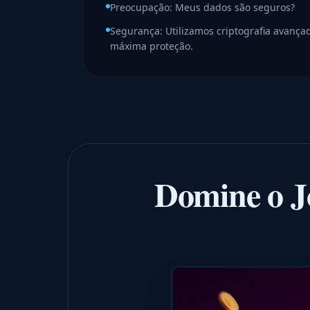
Preocupação: Meus dados são seguros?
Segurança: Utilizamos criptografia avanç
máxima proteção.
Domine o J