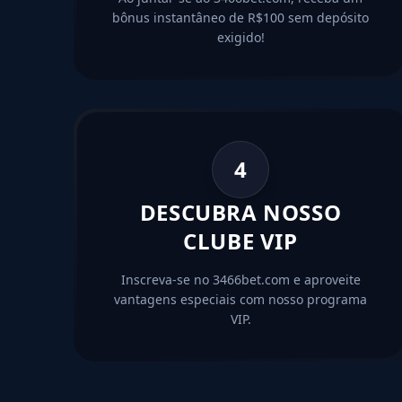
bônus instantâneo de R$100 sem depósito
exigido!
4
DESCUBRA NOSSO
CLUBE VIP
Inscreva-se no 3466bet.com e aproveite
vantagens especiais com nosso programa
VIP.