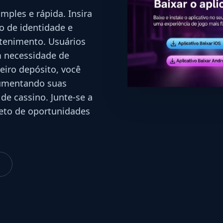
mples e rápida. Insira
o de identidade e
tenimento. Usuários
 necessidade de
meiro depósito, você
aumentando suas
de cassino. Junte-se a
leto de oportunidades