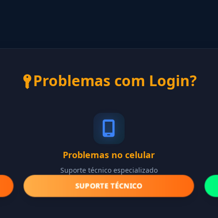
Problemas com Login?
Problemas no celular
Suporte técnico especializado
SUPORTE TÉCNICO