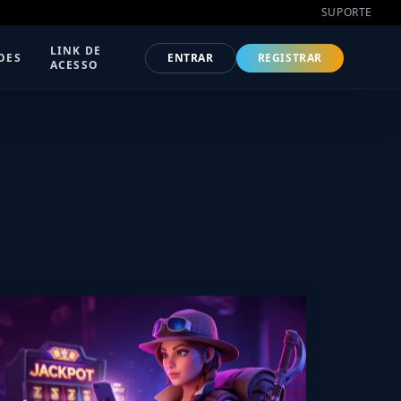
SUPORTE
LINK DE
OES
ENTRAR
REGISTRAR
ACESSO