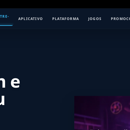
TRE-
APLICATIVO
PLATAFORMA
JOGOS
PROMOC
m e
u