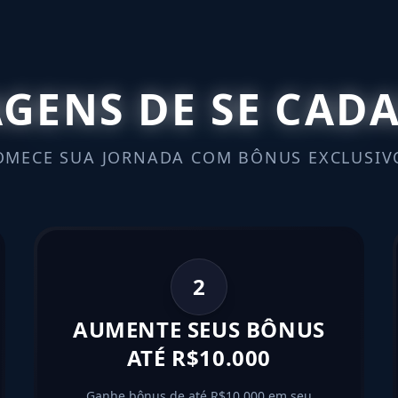
GENS DE SE CAD
OMECE SUA JORNADA COM BÔNUS EXCLUSIV
2
AUMENTE SEUS BÔNUS
ATÉ R$10.000
Ganhe bônus de até R$10.000 em seu