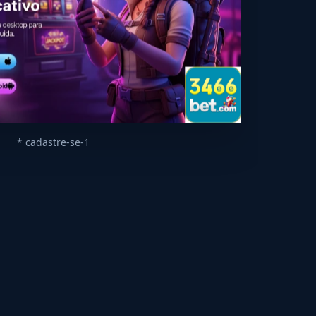
* cadastre-se-1