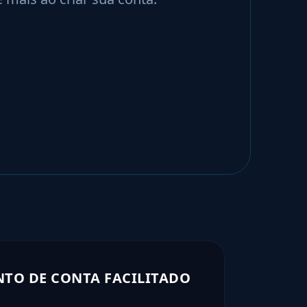
TO DE CONTA FACILITADO