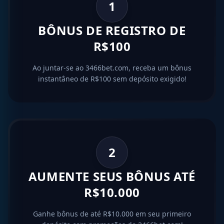
1
BÔNUS DE REGISTRO DE
R$100
Ao juntar-se ao 3466bet.com, receba um bônus
instantâneo de R$100 sem depósito exigido!
2
AUMENTE SEUS BÔNUS ATÉ
R$10.000
Ganhe bônus de até R$10.000 em seu primeiro