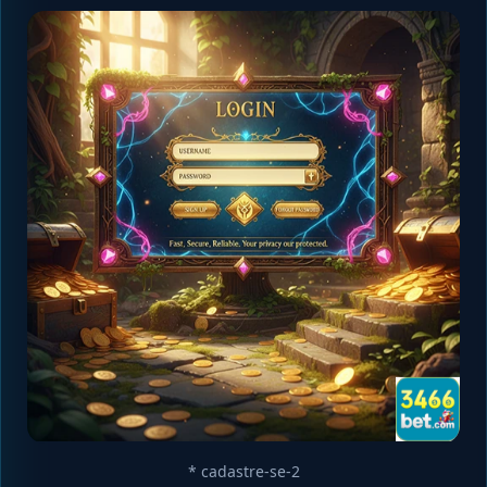
* cadastre-se-2