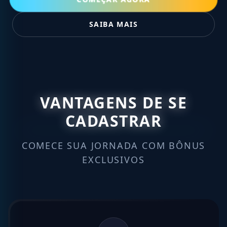
SAIBA MAIS
VANTAGENS DE SE
CADASTRAR
COMECE SUA JORNADA COM BÔNUS
EXCLUSIVOS