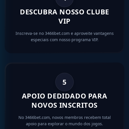
DESCUBRA NOSSO CLUBE
VIP
Inscreva-se no 3466bet.com e aproveite vantagens
especiais com nosso programa VIP.
5
APOIO DEDIDADO PARA
NOVOS INSCRITOS
No 3466bet.com, novos membros recebem total
apoio para explorar o mundo dos jogos.