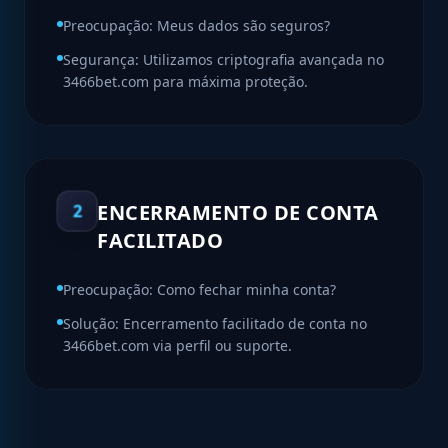
Preocupação: Meus dados são seguros?
Segurança: Utilizamos criptografia avançada no
3466bet.com para máxima proteção.
ENCERRAMENTO DE CONTA
2
FACILITADO
Preocupação: Como fechar minha conta?
Solução: Encerramento facilitado de conta no
3466bet.com via perfil ou suporte.