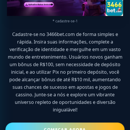
* cadastre-se-1
Cadastre-se no 3466bet.com de forma simples e
rápida. Insira suas informações, complete a
verificação de identidade e mergulhe em um vasto
mundo de entretenimento. Usuários novos ganham
um bônus de R$100, sem necessidade de depósito
inicial, e ao utilizar Pix no primeiro depósito, você
pode alcançar bônus de até R$10 mil, aumentando
suas chances de sucesso em apostas e jogos de
cassino. Junte-se a nós e explore um vibrante
universo repleto de oportunidades e diversão
inigualável!
COMEÇAR AGORA