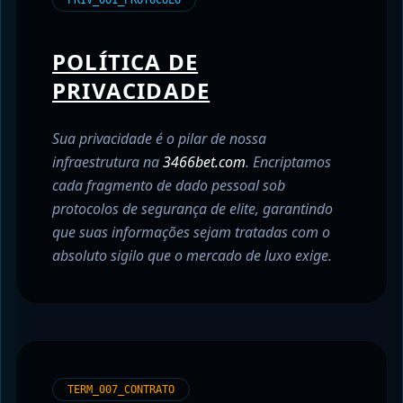
PRIV_001_PROTOCOLO
POLÍTICA DE
PRIVACIDADE
Sua privacidade é o pilar de nossa
infraestrutura na
3466bet.com
. Encriptamos
cada fragmento de dado pessoal sob
protocolos de segurança de elite, garantindo
que suas informações sejam tratadas com o
absoluto sigilo que o mercado de luxo exige.
TERM_007_CONTRATO