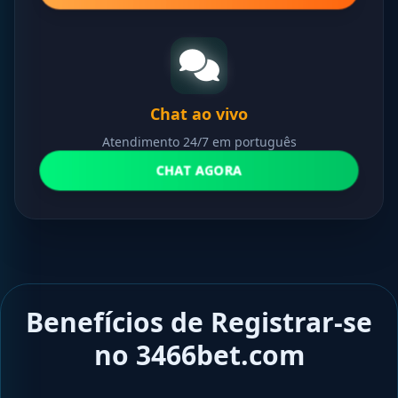
Chat ao vivo
Atendimento 24/7 em português
CHAT AGORA
Benefícios de Registrar-se
no 3466bet.com